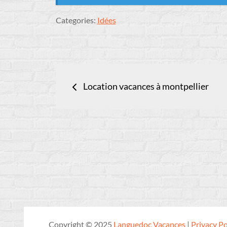
Categories:
Idées
Navigation
Location vacances à montpellier
de
l’article
Copyright © 2025
Languedoc Vacances
|
Privacy Po