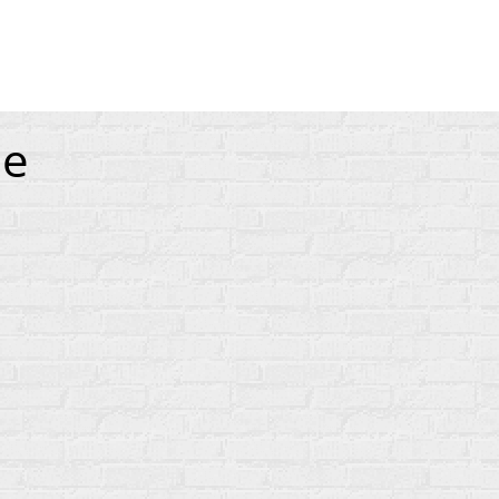
ances
pe