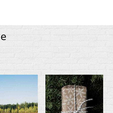
ances
ie