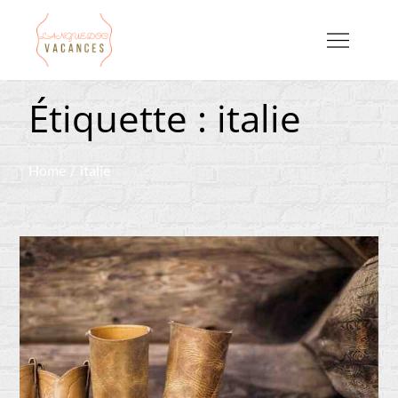
Skip
to
Languedoc Vacances
content
Étiquette :
italie
Home
italie