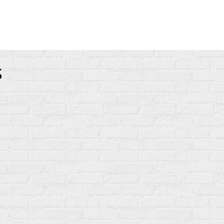
ances
s