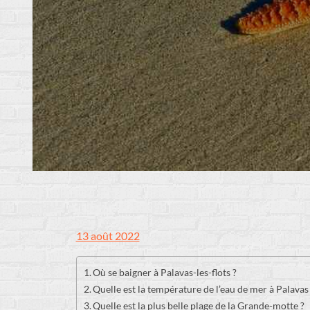
Posted
13 août 2022
on
Où se baigner à Palavas-les-flots ?
Quelle est la température de l’eau de mer à Palavas
Quelle est la plus belle plage de la Grande-motte ?